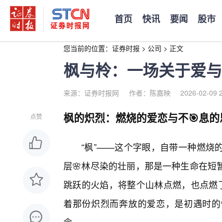
首页
快讯
要闻
股市
您当前的位置：
证券时报
>
公司
>
正文
枫与柃：一场关于爱与
来源：证券时报网
作者：陈嘉映
2026-02-09 
枫的炽烈：燃烧的爱恋与不🎯息的
点赞
“枫”——这个字眼，自带一种燃烧
层🌸林尽染的壮丽，那是一种生命在短
跳跃的火焰，将整个山林点燃，也点燃了
着那份炽烈而奔放的爱恋，是初遇时的