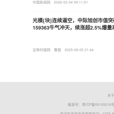
中国新闻网
2026-02-04 09:11:01
光模{块}连续逼空，中际旭创市值突破
159363牛气冲天，续涨超2.5%爆
证券时报网
曹晨
2025-08-05 21:44
关
备案号：
粤ICP备09109218
违法和不良信息举报电话：0755-83