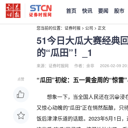
首页
快讯
要闻
股市
您当前的位置：
证券时报
>
公司
>
正文
51今日大瓜大赛经典
的“瓜田”！_1
来源：证券时报网
作者：余非
2026-02-09 20
“瓜田”初绽：五一黄金周的“惊雷”
点赞
想象一下，当全国人民还在沉😀浸
又惊心动魄的“瓜田”正在悄然酝酿，只
饭后津津乐道的话题。2023年5月1日