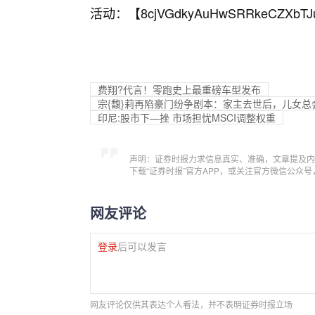
活动：【
8cjVGdkyAuHwSRRkeCZXbTJ
费翔?代言！零跑史上最重磅车型发布
宗{馥}莉再陷豪门纷争剧本：家主去世后，儿女总
印尼:股市下—挫 市场担忧MSCI调整权重
声明：证券时报力求信息真实、准确，文章提及内
下载“证券时报”官方APP，或关注官方微信公众
网友评论
登录
后可以发言
网友评论仅供其表达个人看法，并不表明证券时报立场