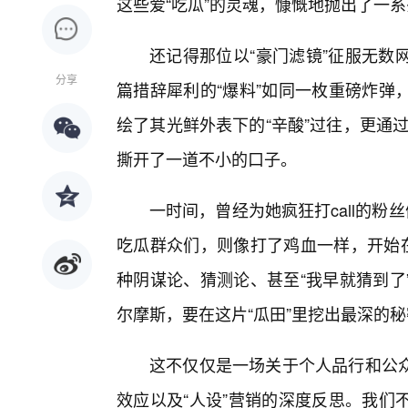
这些爱“吃瓜”的灵魂，慷慨地抛出了一系
还记得那位以“豪门滤镜”征服无数
分享
篇措辞犀利的“爆料”如同一枚重磅炸弹
绘了其光鲜外表下的“辛酸”过往，更通过
撕开了一道不小的口子。
一时间，曾经为她疯狂打call的粉
吃瓜群众们，则像打了鸡血一样，开始在
种阴谋论、猜测论、甚至“我早就猜到了
尔摩斯，要在这片“瓜田”里挖出最深的
这不仅仅是一场关于个人品行和公众
效应以及“人设”营销的深度反思。我们