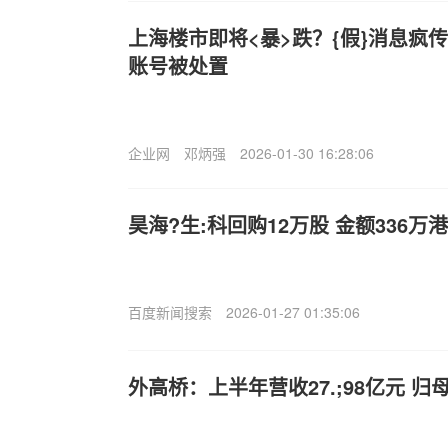
上海楼市即将<暴>跌？{假}消息疯
账号被处置
企业网
邓炳强
2026-01-30 16:28:06
昊海?生:科回购12万股 金额336万
百度新闻搜索
2026-01-27 01:35:06
外高桥：上半年营收27.;98亿元 归母